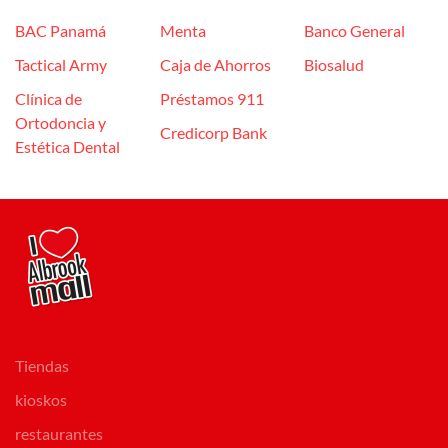
BAC Panamá
Menta
Banco General
Tactical Army
Caja de Ahorros
Biosalud
Clínica de
Préstamos 911
Ortodoncia y
Credicorp Bank
Estética Dental
Tiendas
kioskos
restaurantes