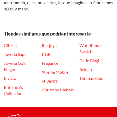
matrimonio, dijes, brazaletes, lo que imagines lo fabricamos
100% a mano.
Tiendas similares que podrían interesarte
Citizen
Iberjoyas
Worldtime /
Swatch
Joyeria Sapir
KGB
Carlo Biagi
Joyería Gold
Fragance
Finger
Relojín
Xtreme Mobile
Invicta
Thomas Sabo
St. Jack's
Brihanna's
Churrería Manolo
Collection