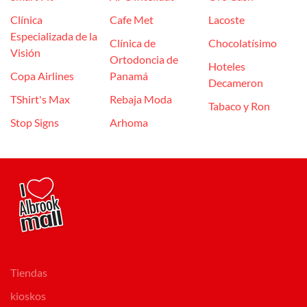
Clínica
Cafe Met
Lacoste
Especializada de la
Clínica de
Chocolatísimo
Visión
Ortodoncia de
Hoteles
Copa Airlines
Panamá
Decameron
TShirt's Max
Rebaja Moda
Tabaco y Ron
Stop Signs
Arhoma
Tiendas
kioskos