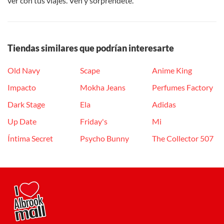
ver con tus viajes. Ven y sorpréndete.
Tiendas similares que podrían interesarte
Old Navy
Scape
Anime King
Impacto
Mokha Jeans
Perfumes Factory
Dark Stage
Ela
Adidas
Up Date
Friday's
Mi
Íntima Secret
Psycho Bunny
The Collector 507