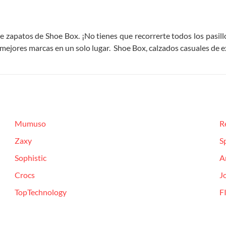
de zapatos de Shoe Box. ¡No tienes que recorrerte todos los pasill
as mejores marcas en un solo lugar. Shoe Box, calzados casuales de e
Mumuso
R
Zaxy
S
Sophistic
A
Crocs
J
TopTechnology
F