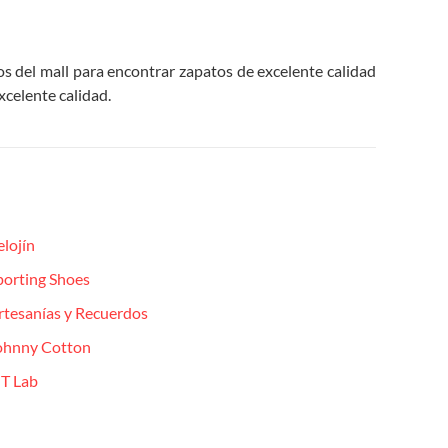
os del mall para encontrar zapatos de excelente calidad
xcelente calidad.
elojín
porting Shoes
rtesanías y Recuerdos
ohnny Cotton
IT Lab