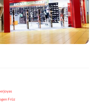
berjoyas
ogen Früz