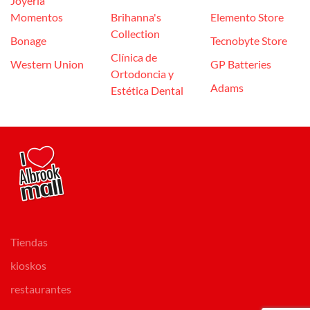
Joyería
Momentos
Brihanna's
Elemento Store
Collection
Bonage
Tecnobyte Store
Clínica de
Western Union
GP Batteries
Ortodoncia y
Adams
Estética Dental
Tiendas
kioskos
restaurantes