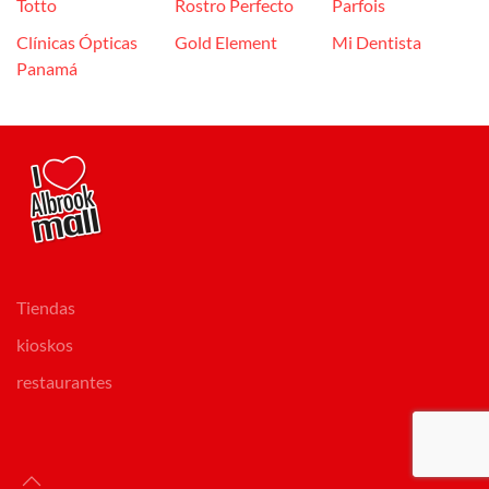
Totto
Rostro Perfecto
Parfois
Clínicas Ópticas
Gold Element
Mi Dentista
Panamá
Tiendas
kioskos
restaurantes