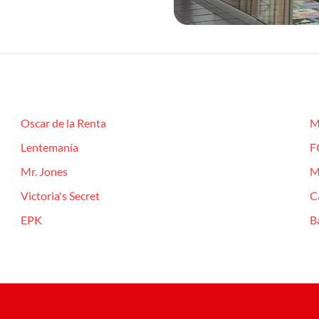
Oscar de la Renta
M
Lentemanía
F
Mr. Jones
M
Victoria's Secret
C
EPK
B