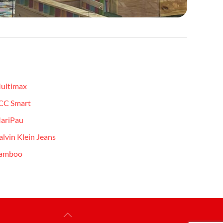
ultimax
CC Smart
ariPau
alvin Klein Jeans
amboo