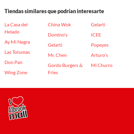
Tiendas similares que podrían interesarte
La Casa del
China Wok
Gelarti
Helado
Domino's
ICEE
Ay Mi Negra
Gelarti
Popeyes
Las Totumas
Mr. Chen
Arturo's
Don Pan
Gordo Burgers &
Mi Churro
Wing Zone
Fries