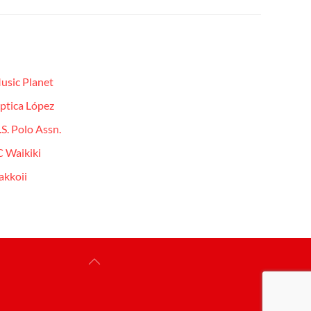
usic Planet
ptica López
.S. Polo Assn.
C Waikiki
akkoii