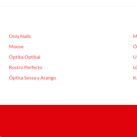
Only Nails
M
Moose
Ó
Óptika Optikal
U
Rostro Perfecto
L
Óptica Sossa y Arango
K
s